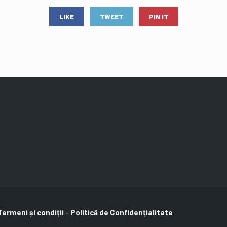
LIKE
TWEET
PIN IT
Termeni și condiții
-
Politică de Confidențialitate