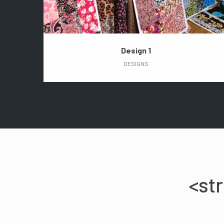
Design 1
DESIGNS
<st