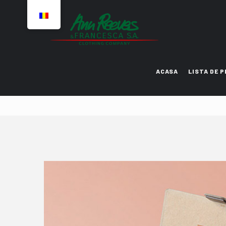
ACASA
LISTA DE 
Design 2
Nullam quis risus eget urna
velit aliquet. 
Moon Street Light Avenue
14/05 Jupiter, JP 80630