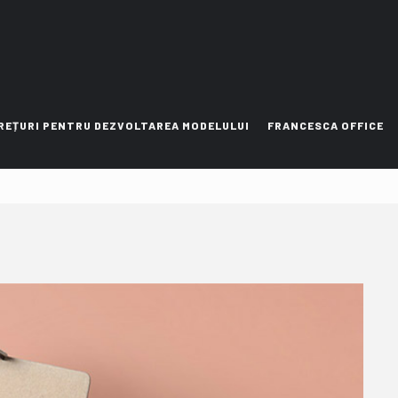
Contactează-ne
PREȚURI PENTRU DEZVOLTAREA MODELULUI
FRANCESCA OFFICE
 mollis ornare vel eu leo. Integer posuere erat a an
Praesent commodo cursus magna, vel scelerisque nisl
00 (123) 456 78 90
00 (987) 654 32 10