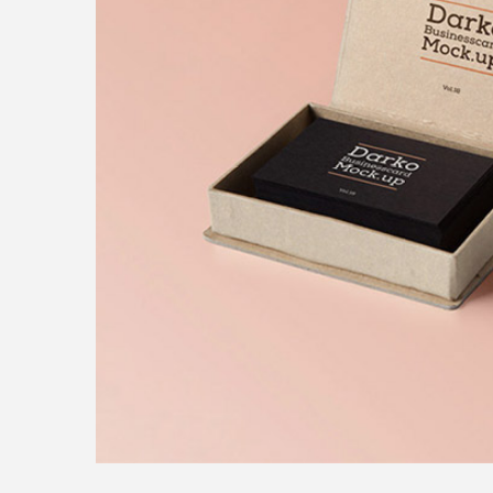
Feel Free to Drop Us a Line
Nullam quis risus eget urna mollis or
justo sit amet risus. Integer posuere 