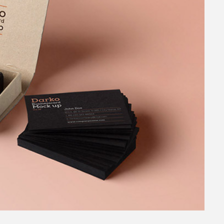
nare vel eu leo. Fusce dapibus, tellus ac cursus commodo, tortor mauri
erat a ante venenatis dapibus posuere velit aliquet. Maecenas faucibus.