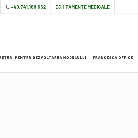
+40.741.168.662
ECHIPAMENTE MEDICALE
Contactează-ne
PREȚURI PENTRU DEZVOLTAREA MODELULUI
FRANCESCA OFFICE
 mollis ornare vel eu leo. Integer posuere erat a an
Praesent commodo cursus magna, vel scelerisque nisl
00 (123) 456 78 90
00 (987) 654 32 10