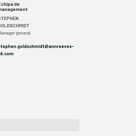
Echipa de
management
STEPHEN
GOLDSCHMIDT
Manager general
stephen.goldschmidt@annreeves-
uk.com