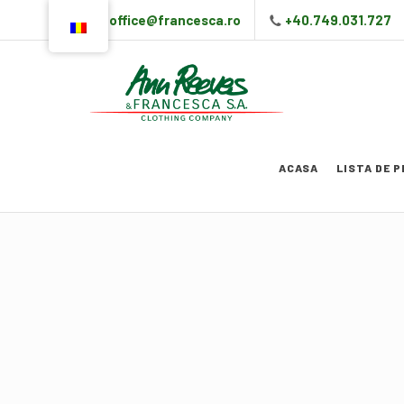
office@francesca.ro
+40.749.031.727
ACASA
LISTA DE 
Contact
Nullam quis risus eget urna
velit aliquet. 
Moon Street Light Avenue
14/05 Jupiter, JP 80630