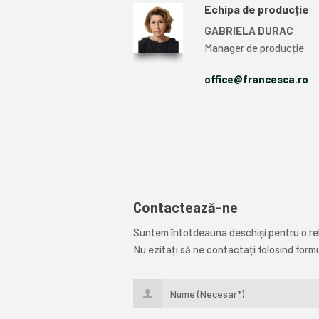
Echipa de producție
GABRIELA DURAC
Manager de producție
office@francesca.ro
Contactează-ne
Suntem întotdeauna deschiși pentru o rel
Nu ezitați să ne contactați folosind formu