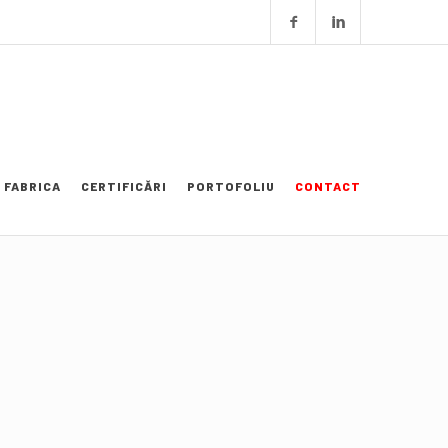
FABRICA
CERTIFICĂRI
PORTOFOLIU
CONTACT
te venenatis dapibus posuere
 consectetur et.
manager@email.com
asistant@email.com